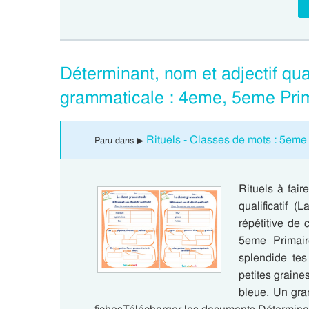
Déterminant, nom et adjectif qual
grammaticale : 4eme, 5eme Pri
Rituels - Classes de mots : 5eme
Paru dans ▶
Rituels à fair
qualificatif 
répétitive de
5eme Primair
splendide tes
petites graines
bleue. Un gra