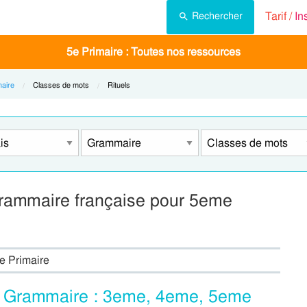
Tarif /
In
Rechercher
5e Primaire : Toutes nos ressources
aire
Current:
Classes de mots
Current:
Rituels
grammaire française pour 5eme
e Primaire
 – Grammaire : 3eme, 4eme, 5eme