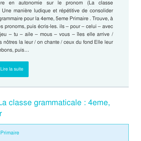
aire en autonomie sur le pronom (La classe
 Une manière ludique et répétitive de consolider
 grammaire pour la 4eme, 5eme Primaire . Trouve, à
es pronoms, puis écris-les. ils – pour – celui – avec
jeu – tu – aile – mous – vous – îles elle arrive /
les nôtres la leur / on chante / ceux du fond Elle leur
nbons, puis…
Lire la suite
 La classe grammaticale : 4eme,
r
 Primaire