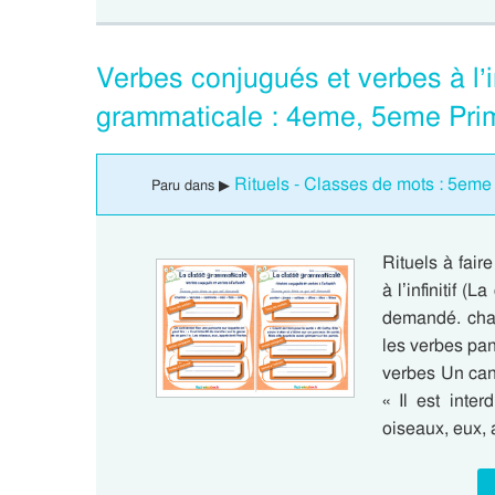
Verbes conjugués et verbes à l’in
grammaticale : 4eme, 5eme Pri
Rituels - Classes de mots : 5eme
Paru dans ▶
Rituels à fai
à l’infinitif (
demandé. chan
les verbes pan
verbes Un cant
« Il est inte
oiseaux, eux,