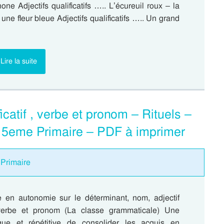
one Adjectifs qualificatifs ….. L’écureuil roux – la
 une fleur bleue Adjectifs qualificatifs ….. Un grand
Lire la suite
icatif , verbe et pronom – Rituels –
 5eme Primaire – PDF à imprimer
 Primaire
re en autonomie sur le déterminant, nom, adjectif
, verbe et pronom (La classe grammaticale) Une
que et répétitive de consolider les acquis en