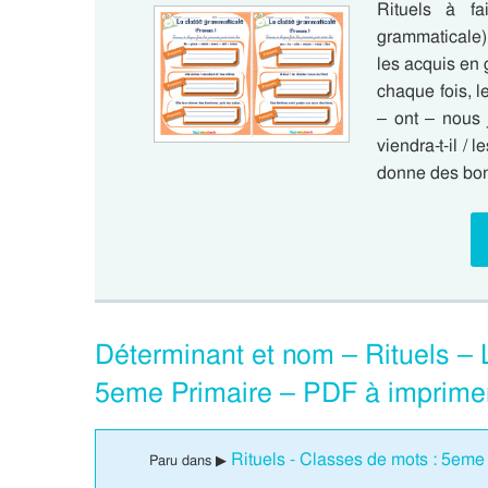
Rituels à f
grammaticale)
les acquis en
chaque fois, l
– ont – nous 
viendra-t-il / 
donne des bo
Déterminant et nom – Rituels –
5eme Primaire – PDF à imprime
Rituels - Classes de mots : 5eme
Paru dans ▶