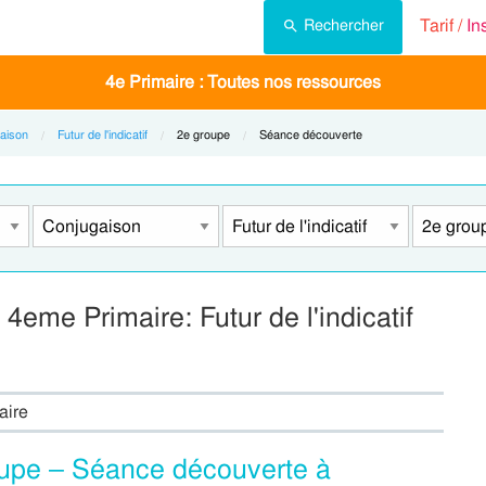
Tarif /
In
Rechercher
4e Primaire : Toutes nos ressources
aison
Futur de l'indicatif
Current:
2e groupe
Current:
Séance découverte
eme Primaire: Futur de l'indicatif
aire
roupe – Séance découverte à