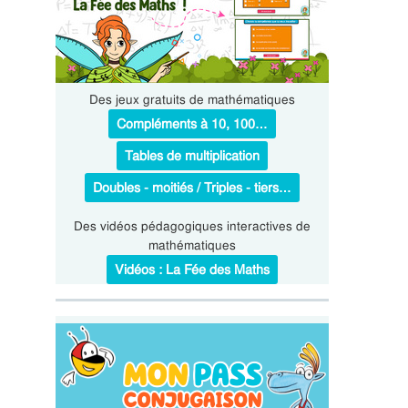
Des jeux gratuits de mathématiques
Compléments à 10, 100…
Tables de multiplication
Doubles - moitiés / Triples - tiers…
Des vidéos pédagogiques interactives de
mathématiques
Vidéos : La Fée des Maths