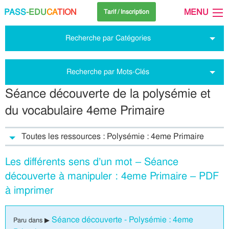
PASS
-EDU
CA
TION
MENU
Tarif / Inscription
Recherche par Catégories
Recherche par Mots-Clés
Séance découverte de la polysémie et
du vocabulaire 4eme Primaire
Toutes les ressources : Polysémie : 4eme Primaire
Les différents sens d’un mot – Séance
découverte à manipuler : 4eme Primaire – PDF
à imprimer
Séance découverte - Polysémie : 4eme
Paru dans ▶