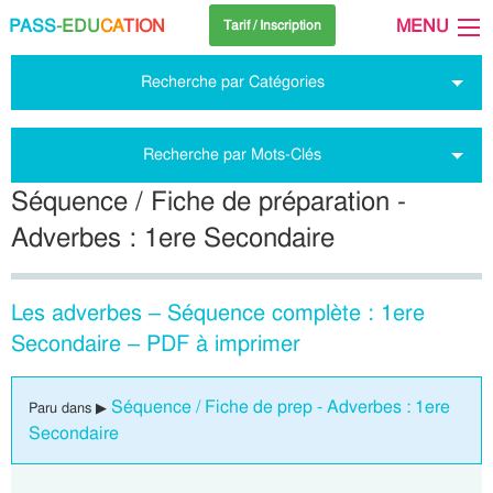
PASS
-EDU
CA
TION
MENU
Tarif / Inscription
Recherche par Catégories
Recherche par Mots-Clés
Séquence / Fiche de préparation -
Adverbes : 1ere Secondaire
Les adverbes – Séquence complète : 1ere
Secondaire – PDF à imprimer
Séquence / Fiche de prep - Adverbes : 1ere
Paru dans ▶
Secondaire