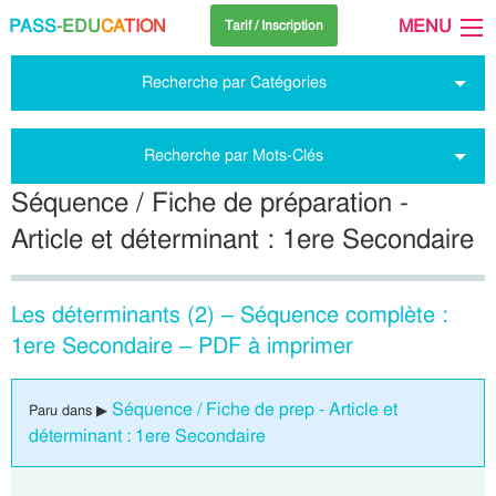
PASS
-EDU
CA
TION
MENU
Tarif / Inscription
Recherche par Catégories
Recherche par Mots-Clés
Séquence / Fiche de préparation -
Article et déterminant : 1ere Secondaire
Les déterminants (2) – Séquence complète :
1ere Secondaire – PDF à imprimer
Séquence / Fiche de prep - Article et
Paru dans ▶
déterminant : 1ere Secondaire