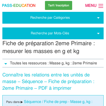
PASS
-EDU
CA
TION
MENU
Tarif / Inscription
Recherche par Catégories
Recherche par Mots-Clés
Fiche de préparation 2eme Primaire :
mesurer les masses en g et kg
Toutes les ressources : Masse g, kg : 2eme Primaire
Connaître les relations entre les unités de
masse – Séquence – Fiche de préparation :
2eme Primaire – PDF à imprimer
Séquence / Fiche de prep - Masse g, kg :
Paru dans ▶