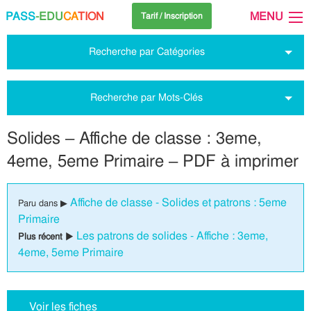
PASS
-EDU
CA
TION
MENU
Tarif / Inscription
Recherche par Catégories
Recherche par Mots-Clés
Solides – Affiche de classe : 3eme,
4eme, 5eme Primaire – PDF à imprimer
Affiche de classe - Solides et patrons : 5eme
Paru dans ▶
Primaire
Les patrons de solides - Affiche : 3eme,
Plus récent ▶
4eme, 5eme Primaire
Voir les fiches