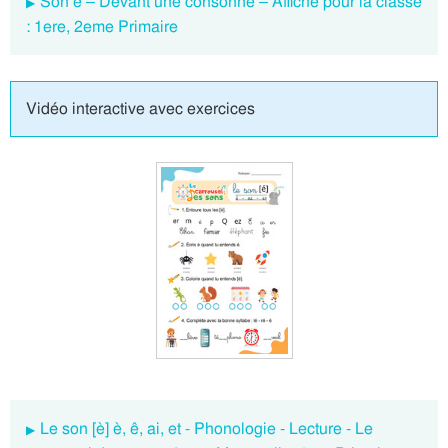
Son è – Devant une consonne – Affiche pour la classe
: 1ere, 2eme Primaire
Vidéo interactive avec exercices
Le son [è] è, ê, ai, et - Phonologie - Lecture - Le