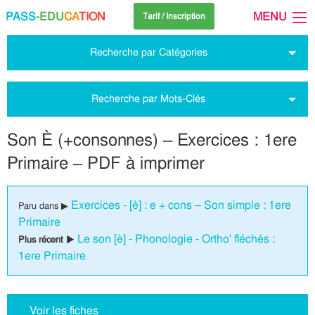
PASS
-EDU
CA
TION
MENU
Tarif / Inscription
Recherche par Catégories
Recherche par Mots-Clés
Son È (+consonnes) – Exercices : 1ere
Primaire – PDF à imprimer
Exercices - [è] : e + cons – Son simple : 1ere
Paru dans ▶
Primaire
Le son [è] - Phonologie - Ortho' fléchés :
Plus récent ▶
1ere Primaire
Voir les fiches