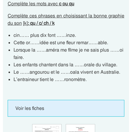
Complète les mots avec
c ou qu
Complète ces phrases en choisissant la bonne graphie
du son
[
k
]
:
qu / c/ ch / k
cin…… plus dix font ……inze.
Cette or……idée est une fleur remar……able.
Lorsque la ……améra me filme je ne sais plus ……oi
faire.
Les enfants chantent dans la ……orale du village.
Le ……angourou et le ……oala vivent en Australie.
L’entraineur tient le ……ronomètre.
Voir les fiches