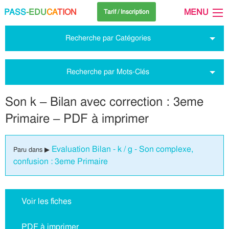
PASS
-EDU
CA
TION
MENU
Tarif / Inscription
Recherche par Catégories
Recherche par Mots-Clés
Son k – Bilan avec correction : 3eme
Primaire – PDF à imprimer
Evaluation Bilan - k / g - Son complexe,
Paru dans ▶
confusion : 3eme Primaire
Voir les fiches
PDF à imprimer