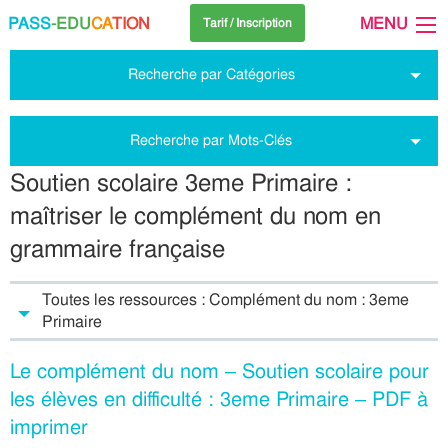
PASS
-EDU
CA
TION
MENU
Tarif / Inscription
Recherche par Catégories
Recherche par Mots-Clés
Soutien scolaire 3eme Primaire :
maîtriser le complément du nom en
grammaire française
Toutes les ressources : Complément du nom : 3eme
Primaire
Le complément du nom – Soutien scolaire pour
les élèves en difficulté : 3eme Primaire – PDF à
imprimer