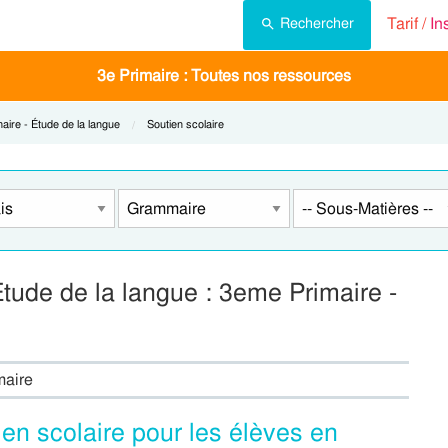
Tarif /
In
Rechercher
3e Primaire : Toutes nos ressources
t:
ire - Étude de la langue
Current:
Soutien scolaire
Étude de la langue : 3eme Primaire -
maire
en scolaire pour les élèves en