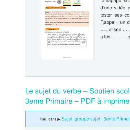
rattrapage sc
d’une vidéo p
tester ses c
Rappel : un d
….. et son ….. 
a les ….. …..
Le sujet du verbe – Soutien scola
3eme Primaire – PDF à imprime
Sujet, groupe sujet : 3eme Primai
Paru dans ▶