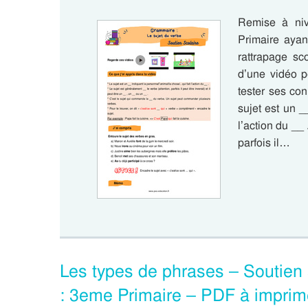
Remise à ni
Primaire ayant
rattrapage sc
d’une vidéo p
tester ses co
sujet est un _
l’action du __ 
parfois il…
Les types de phrases – Soutien sc
: 3eme Primaire – PDF à imprim