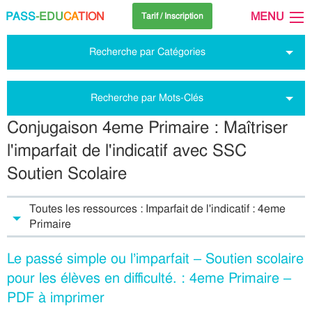
PASS
-EDU
CA
TION
MENU
Tarif / Inscription
Recherche par Catégories
Recherche par Mots-Clés
Conjugaison 4eme Primaire : Maîtriser
l'imparfait de l'indicatif avec SSC
Soutien Scolaire
Toutes les ressources : Imparfait de l'indicatif : 4eme
Primaire
Le passé simple ou l’imparfait – Soutien scolaire
pour les élèves en difficulté. : 4eme Primaire –
PDF à imprimer