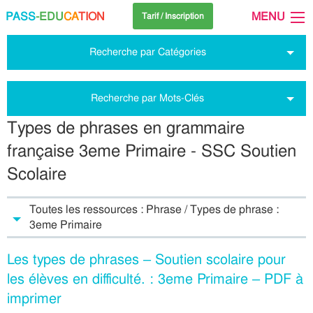
PASS
-EDU
CA
TION
MENU
Tarif / Inscription
Recherche par Catégories
Recherche par Mots-Clés
Types de phrases en grammaire
française 3eme Primaire - SSC Soutien
Scolaire
Toutes les ressources : Phrase / Types de phrase :
3eme Primaire
Les types de phrases – Soutien scolaire pour
les élèves en difficulté. : 3eme Primaire – PDF à
imprimer