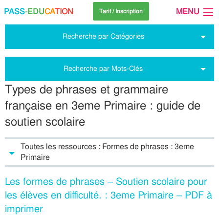
PASS
-EDU
CA
TION
MENU
Tarif / Inscription
Recherche par Catégories
Recherche par Mots-Clés
Types de phrases et grammaire
française en 3eme Primaire : guide de
soutien scolaire
Toutes les ressources : Formes de phrases : 3eme
Primaire
Les formes de phrases – Soutien scolaire pour
les élèves en difficulté. : 3eme Primaire – PDF à
imprimer