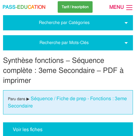
PASS
-EDU
CA
TION
MENU
Tarif / Inscription
Recherche par Catégories
Recherche par Mots-Clés
Synthèse fonctions – Séquence
complète : 3eme Secondaire – PDF à
imprimer
Séquence / Fiche de prep - Fonctions : 3eme
Paru dans ▶
Secondaire
Voir les fiches