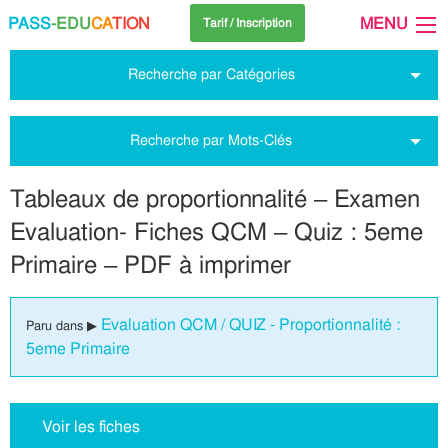
PASS
-EDU
CA
TION
MENU
Tarif / Inscription
Recherche par Catégories
Recherche par Mots-Clés
Tableaux de proportionnalité – Examen
Evaluation- Fiches QCM – Quiz : 5eme
Primaire – PDF à imprimer
Evaluation QCM / QUIZ - Proportionnalité :
Paru dans ▶
5eme Primaire
Voir les fiches