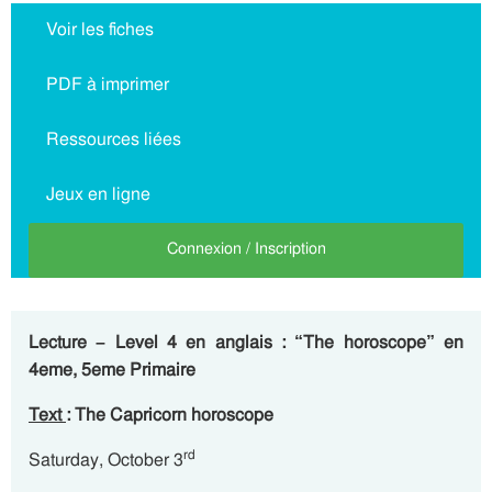
Voir les fiches
PDF à imprimer
Ressources liées
Jeux en ligne
Connexion / Inscription
Lecture – Level 4 en anglais : “The horoscope” en
4eme, 5eme Primaire
Text
: The Capricorn horoscope
rd
Saturday, October 3