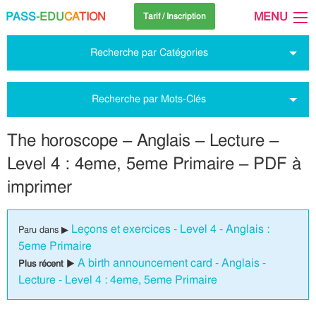
PASS
-EDU
CA
TION
MENU
Tarif / Inscription
Recherche par Catégories
Recherche par Mots-Clés
The horoscope – Anglais – Lecture –
Level 4 : 4eme, 5eme Primaire – PDF à
imprimer
Leçons et exercices - Level 4 - Anglais :
Paru dans ▶
5eme Primaire
A birth announcement card - Anglais -
Plus récent ▶
Lecture - Level 4 : 4eme, 5eme Primaire