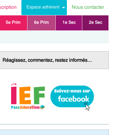
scription
Nous contacter
Espace adhérent
5e Prim
6e Prim
1e Sec
2e Sec
Réagissez, commentez, restez informés…