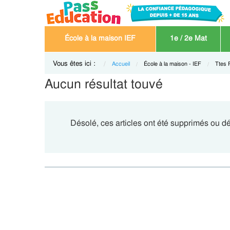
École à la maison IEF
1e / 2e Mat
Vous êtes ici :
Accueil
Current:
École à la maison - IEF
Curre
Ttes 
Aucun résultat touvé
Désolé, ces articles ont été supprimés ou d