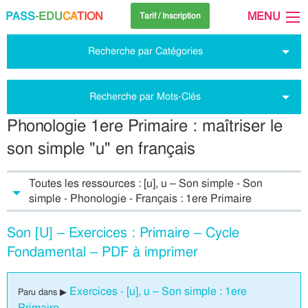
PASS
-EDU
CA
TION
MENU
Tarif / Inscription
Recherche par Catégories
Recherche par Mots-Clés
Phonologie 1ere Primaire : maîtriser le
son simple "u" en français
Toutes les ressources : [u], u – Son simple - Son
simple - Phonologie - Français : 1ere Primaire
Son [U] – Exercices : Primaire – Cycle
Fondamental – PDF à imprimer
Exercices - [u], u – Son simple : 1ere
Paru dans ▶
Primaire