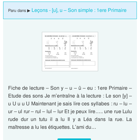
Leçons - [u], u – Son simple : 1ere Primaire
Paru dans ▶
Fiche de lecture – Son y – u – û – eu : 1ere Primaire –
Etude des sons Je m’entraîne à la lecture : Le son [y] –
u U u u U Maintenant je sais lire ces syllabes : ru – lu –
ur – ul rur – rul – lul – lur Et je peux lire….. une rue Lulu
rude dur un tutu il a lu Il y a Léa dans la rue. La
maîtresse a lu les étiquettes. L’ami du…