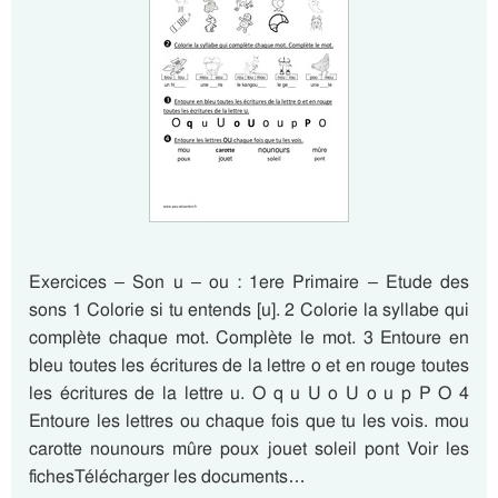
Exercices – Son u – ou : 1ere Primaire – Etude des
sons 1 Colorie si tu entends [u]. 2 Colorie la syllabe qui
complète chaque mot. Complète le mot. 3 Entoure en
bleu toutes les écritures de la lettre o et en rouge toutes
les écritures de la lettre u. O q u U o U o u p P O 4
Entoure les lettres ou chaque fois que tu les vois. mou
carotte nounours mûre poux jouet soleil pont Voir les
fichesTélécharger les documents…