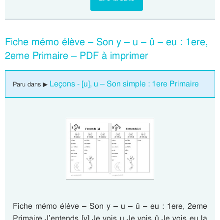
Fiche mémo élève – Son y – u – û – eu : 1ere,
2eme Primaire – PDF à imprimer
Leçons - [u], u – Son simple : 1ere Primaire
Paru dans ▶
Fiche mémo élève – Son y – u – û – eu : 1ere, 2eme
Primaire J’entends [y] Je vois u Je vois û Je vois eu la