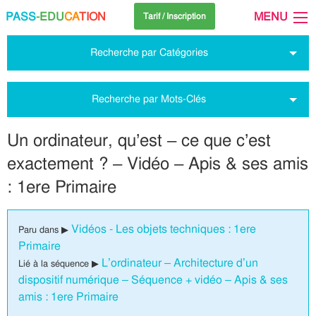
PASS
-EDU
CA
TION
MENU
Tarif / Inscription
Recherche par Catégories
Recherche par Mots-Clés
Un ordinateur, qu’est – ce que c’est
exactement ? – Vidéo – Apis & ses amis
: 1ere Primaire
Vidéos - Les objets techniques : 1ere
Paru dans ▶
Primaire
L’ordinateur – Architecture d’un
Lié à la séquence ▶
dispositif numérique – Séquence + vidéo – Apis & ses
amis : 1ere Primaire