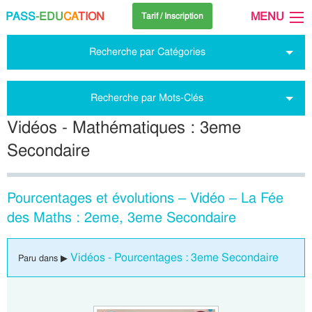
PASS
-EDU
CA
TION
MENU
Tarif / Inscription
Recherche par Catégories
Recherche par Mots-Clés
Vidéos - Mathématiques : 3eme
Secondaire
Pourcentages et évolutions – Vidéo – La Fée
des Maths : 2eme, 3eme Secondaire
Vidéos - Pourcentages : 3eme Secondaire
Paru dans ▶