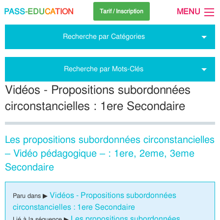
PASS
-EDU
CA
TION
MENU
Tarif / Inscription
Recherche par Catégories
Recherche par Mots-Clés
Vidéos - Propositions subordonnées
circonstancielles : 1ere Secondaire
Les propositions subordonnées circonstancielles
– Vidéo pédagogique – : 1ere, 2eme, 3eme
Secondaire
Vidéos - Propositions subordonnées
Paru dans ▶
circonstancielles : 1ere Secondaire
Les propositions subordonnées
Lié à la séquence ▶