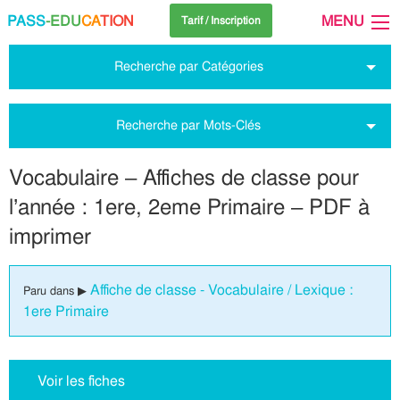
PASS
-EDU
CA
TION
MENU
Tarif / Inscription
Recherche par Catégories
Recherche par Mots-Clés
Vocabulaire – Affiches de classe pour
l’année : 1ere, 2eme Primaire – PDF à
imprimer
Affiche de classe - Vocabulaire / Lexique :
Paru dans ▶
1ere Primaire
Voir les fiches