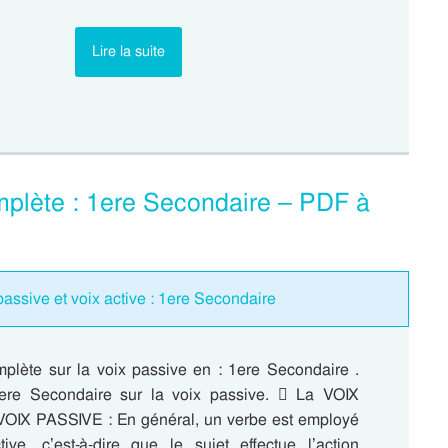
Lire la suite
plète : 1ere Secondaire – PDF à
assive et voix active : 1ere Secondaire
lète sur la voix passive en : 1ere Secondaire .
ere Secondaire sur la voix passive.  La VOIX
VOIX PASSIVE : En général, un verbe est employé
ive, c’est-à-dire que le sujet effectue l’action