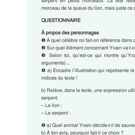
serpent en petits morceaux. La tête re
morceau de la queue du lion, mais juste ce qu
QUESTIONNAIRE
À propos des personnages
❶ À quel célèbre roi fait-on référence dans c
❷ Sur quel élément concernant Yvain va-t-o
❸ Selon toi, qu’est-ce qui montre qu’Yv
arguments)…
❹ a) Encadre l’illustration qui représente le
indices du texte !
b) Relève, dans le texte, une expression util
serpent.
– Le lion :
– Le serpent :
❺ a) Quel animal Yvain décide-t-il de sauve
b) À ton avis, pourquoi fait-il ce choix ?