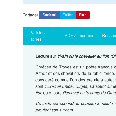
Partager
Facebook
Twitter
Pin It
Voir les
PDF à imprimer
Ressour
fiches
Lecture sur
Yvain ou le chevalier au lion
(
Ch
Chrétien de Troyes est un poète français 
Arthur et des chevaliers de la table ronde. I
considéré comme l’un des premiers auteu
sont :
Érec et Énide
,
Cligès
,
Lancelot ou le
lion
ou encore
Perceval ou le conte du Graal
Ce texte correspond au chapitre 8 intitulé 
provient son surnom.