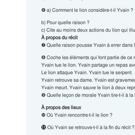
❻ a) Comment le lion considère-t-il Yvain ?
b) Pour quelle raison ?
c) Cite au moins deux actions du lion qui illu
À propos du récit
❼ Quelle raison pousse Yvain à errer dans l
❽ Coche les éléments qui font partie de ce r
Yvain tue le lion. Yvain partage un repas ave
Le lion attaque Yvain. Yvain tue le serpent.
Yvain retrouve sa dame. Yvain est gravemen
Yvain meurt. Yvain sauve le lion à deux repr
❾ Quelle leçon de morale Yvain tire-t-il à la
À propos des lieux
❿ Où Yvain rencontre-t-il le lion ?
⓫ Où Yvain se retrouve-t-il à la fin du récit ?