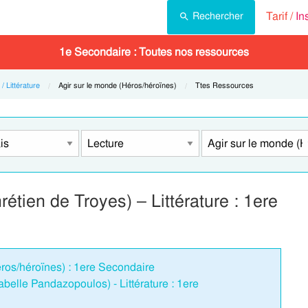
Tarif /
In
Rechercher
1e Secondaire : Toutes nos ressources
/ Littérature
Current:
Agir sur le monde (Héros/héroïnes)
Current:
Ttes Ressources
rétien de Troyes) – Littérature : 1ere
éros/héroïnes) : 1ere Secondaire
belle Pandazopoulos) - Littérature : 1ere