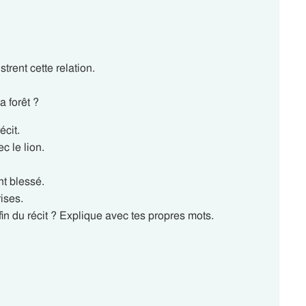
strent cette relation.
a forêt ?
écit.
c le lion.
t blessé.
ises.
 fin du récit ? Explique avec tes propres mots.