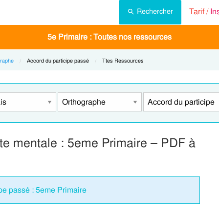
Tarif /
In
Rechercher
5e Primaire : Toutes nos ressources
raphe
Current:
Accord du participe passé
Current:
Ttes Ressources
rte mentale : 5eme Primaire – PDF à
ipe passé : 5eme Primaire