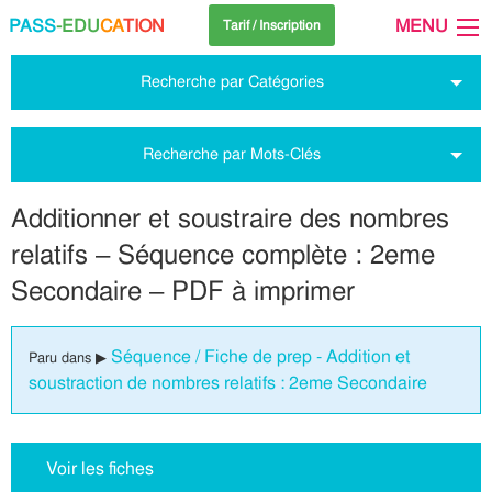
PASS
-EDU
CA
TION
MENU
Tarif / Inscription
Recherche par Catégories
Recherche par Mots-Clés
Additionner et soustraire des nombres
relatifs – Séquence complète : 2eme
Secondaire – PDF à imprimer
Séquence / Fiche de prep - Addition et
Paru dans ▶
soustraction de nombres relatifs : 2eme Secondaire
Voir les fiches