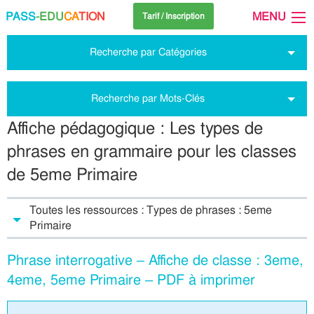
PASS
-EDU
CA
TION
MENU
Tarif / Inscription
Recherche par Catégories
Recherche par Mots-Clés
Affiche pédagogique : Les types de
phrases en grammaire pour les classes
de 5eme Primaire
Toutes les ressources : Types de phrases : 5eme
Primaire
Phrase interrogative – Affiche de classe : 3eme,
4eme, 5eme Primaire – PDF à imprimer