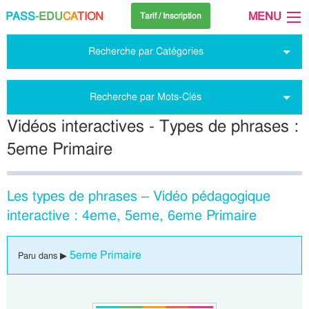
PASS
-EDU
CA
TION
MENU
Tarif / Inscription
Recherche par Catégories
Recherche par Mots-Clés
Vidéos interactives - Types de phrases :
5eme Primaire
Les types de phrases – Vidéo pédagogique
interactive : 4eme, 5eme, 6eme Primaire
5eme Primaire
Paru dans ▶