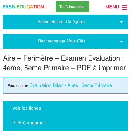
PASS
-EDU
CA
TION
MENU
Tarif / Inscription
Recherche par Catégories
Recherche par Mots-Clés
Aire – Périmètre – Examen Evaluation :
4eme, 5eme Primaire – PDF à imprimer
Evaluation Bilan - Aires : 5eme Primaire
Paru dans ▶
Voir les fiches
PDF à imprimer