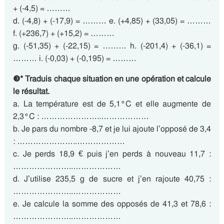
+ (-4,5) = ………
d. (-4,8) + (-17,9) = ……… e. (+4,85) + (33,05) = ………
f. (+236,7) + (+15,2) = ………
g. (-51,35) + (-22,15) = ……… h. (-201,4) + (-36,1) =
……… i. (-0,03) + (-0,195) = ………
❸* Traduis chaque situation en une opération et calcule
le résultat.
a. La température est de 5,1°C et elle augmente de
2,3°C : …………………..………………
b. Je pars du nombre -8,7 et je lui ajoute l’opposé de 3,4
: …………………..………………
c. Je perds 18,9 € puis j’en perds à nouveau 11,7 :
…………………..………………
d. J’utilise 235,5 g de sucre et j’en rajoute 40,75 :
…………………..………………
e. Je calcule la somme des opposés de 41,3 et 78,6 :
…………………..………………