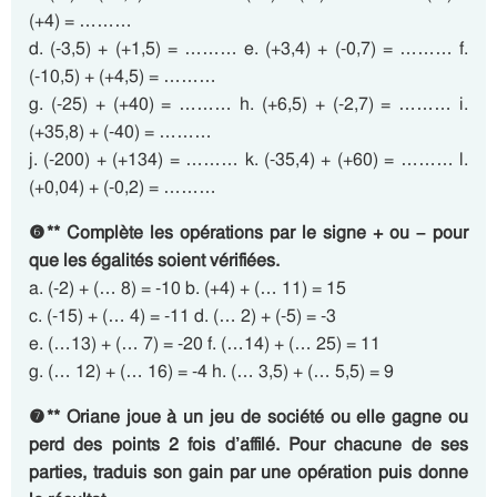
(+4) = ………
d. (-3,5) + (+1,5) = ……… e. (+3,4) + (-0,7) = ……… f.
(-10,5) + (+4,5) = ………
g. (-25) + (+40) = ……… h. (+6,5) + (-2,7) = ……… i.
(+35,8) + (-40) = ………
j. (-200) + (+134) = ……… k. (-35,4) + (+60) = ……… l.
(+0,04) + (-0,2) = ………
❻** Complète les opérations par le signe + ou – pour
que les égalités soient vérifiées.
a. (-2) + (… 8) = -10 b. (+4) + (… 11) = 15
c. (-15) + (… 4) = -11 d. (… 2) + (-5) = -3
e. (…13) + (… 7) = -20 f. (…14) + (… 25) = 11
g. (… 12) + (… 16) = -4 h. (… 3,5) + (… 5,5) = 9
❼** Oriane joue à un jeu de société ou elle gagne ou
perd des points 2 fois d’affilé. Pour chacune de ses
parties, traduis son gain par une opération puis donne