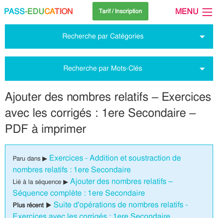
PASS
-EDU
CA
TION
MENU
Tarif / Inscription
Recherche par Catégories
Recherche par Mots-Clés
Ajouter des nombres relatifs – Exercices
avec les corrigés : 1ere Secondaire –
PDF à imprimer
Exercices - Addition et soustraction de
Paru dans ▶
nombres relatifs : 1ere Secondaire
Ajouter des nombres relatifs –
Lié à la séquence ▶
Séquence complète : 1ere Secondaire
Suite d'opérations de nombres relatifs -
Plus récent ▶
Exercices avec les corrigés : 1ere Secondaire