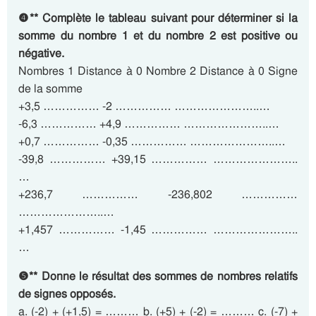
❹** Complète le tableau suivant pour déterminer si la
somme du nombre 1 et du nombre 2 est positive ou
négative.
Nombres 1 Distance à 0 Nombre 2 Distance à 0 Signe
de la somme
+3,5 …………… -2 …………… …………………..…
-6,3 …………… +4,9 …………… …………………..…
+0,7 …………… -0,35 …………… …………………..…
-39,8 …………… +39,15 …………… …………………..
…
+236,7 …………… -236,802 ……………
…………………..…
+1,457 …………… -1,45 …………… …………………..
…
❺** Donne le résultat des sommes de nombres relatifs
de signes opposés.
a. (-2) + (+1,5) = ……… b. (+5) + (-2) = ……… c. (-7) +