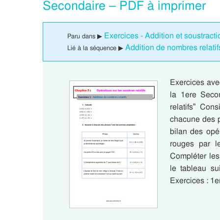
Secondaire – PDF à imprimer
Exercices - Addition et soustract
Paru dans ▶
Addition de nombres relati
Lié à la séquence ▶
Exercices avec
la 1ere Seco
relatifs” Con
chacune des p
bilan des opé
rouges par l
Compléter les
le tableau su
Exercices : 1