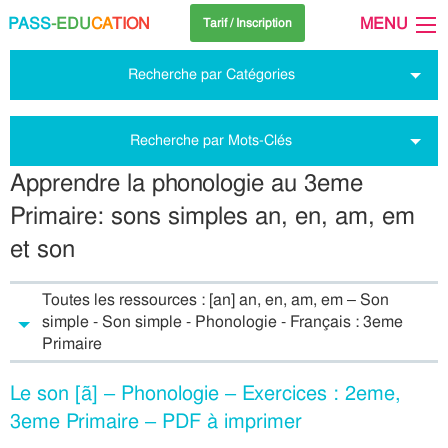
PASS
-EDU
CA
TION
MENU
Tarif / Inscription
Recherche par Catégories
Recherche par Mots-Clés
Apprendre la phonologie au 3eme
Primaire: sons simples an, en, am, em
et son
Toutes les ressources : [an] an, en, am, em – Son
simple - Son simple - Phonologie - Français : 3eme
Primaire
Le son [ã] – Phonologie – Exercices : 2eme,
3eme Primaire – PDF à imprimer