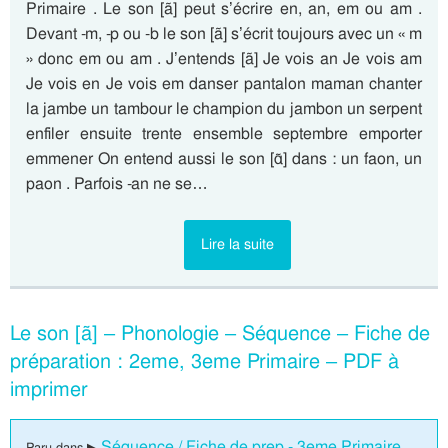
Primaire . Le son [ã] peut s’écrire en, an, em ou am .
Devant -m, -p ou -b le son [ã] s’écrit toujours avec un « m
» donc em ou am . J’entends [ã] Je vois an Je vois am
Je vois en Je vois em danser pantalon maman chanter
la jambe un tambour le champion du jambon un serpent
enfiler ensuite trente ensemble septembre emporter
emmener On entend aussi le son [ɑ̃] dans : un faon, un
paon . Parfois -an ne se…
Lire la suite
Le son [ã] – Phonologie – Séquence – Fiche de
préparation : 2eme, 3eme Primaire – PDF à
imprimer
Séquence / Fiche de prep - 3eme Primaire
Paru dans ▶