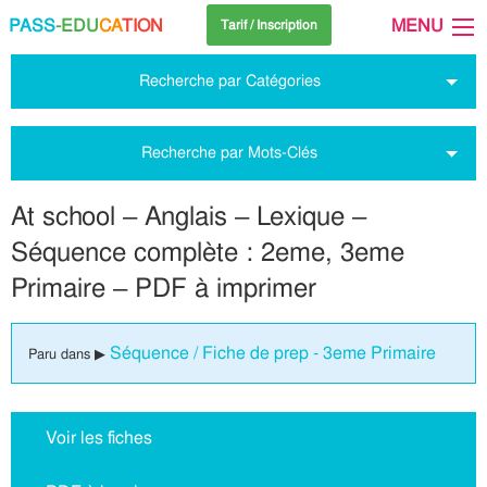
PASS
-EDU
CA
TION
MENU
Tarif / Inscription
Recherche par Catégories
Recherche par Mots-Clés
At school – Anglais – Lexique –
Séquence complète : 2eme, 3eme
Primaire – PDF à imprimer
Séquence / Fiche de prep - 3eme Primaire
Paru dans ▶
Voir les fiches