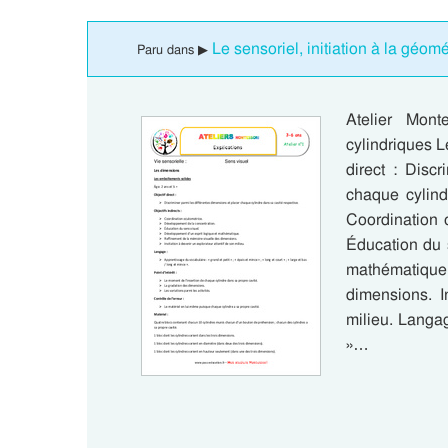
Le sensoriel, initiation à la géom
Paru dans ▶
Atelier Mon
cylindriques L
direct : Disc
chaque cylindr
Coordination 
Éducation du 
mathématiqu
dimensions. I
milieu. Langag
»…