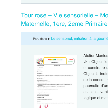
Tour rose – Vie sensorielle – Mo
Maternelle, 1ere, 2eme Primair
Le sensoriel, initiation à la géom
Paru dans ▶
Atelier Montes
½ + Objectif d
et construire 
Objectifs ind
de la concent
poursuite d’un
est le suivan
logique et mat