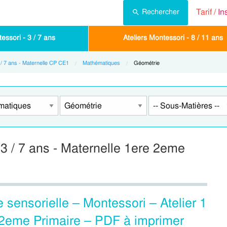
Tarif /
In
Rechercher
essori - 3 / 7 ans
Ateliers Montessori - 8 / 11 ans
3 / 7 ans - Maternelle CP CE1
Mathématiques
Current:
Géométrie
 3 / 7 ans - Maternelle 1ere 2eme
 sensorielle – Montessori – Atelier 1
 2eme Primaire – PDF à imprimer