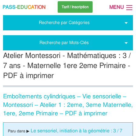
PASS
-EDU
CA
TION
MENU
Tarif / Inscription
Recherche par Catégories
Recherche par Mots-Clés
Atelier Montessori - Mathématiques : 3 /
7 ans - Maternelle 1ere 2eme Primaire -
PDF à imprimer
Emboîtements cylindriques – Vie sensorielle –
Montessori – Atelier 1 : 2eme, 3eme Maternelle,
1ere, 2eme Primaire – PDF à imprimer
Le sensoriel, initiation à la géométrie : 3 / 7
Paru dans ▶