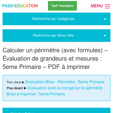
PASS
-EDU
CA
TION
MENU
Tarif / Inscription
Recherche par Catégories
Recherche par Mots-Clés
Calculer un périmètre (avec formules) –
Évaluation de grandeurs et mesures :
5eme Primaire – PDF à imprimer
Evaluation Bilan - Périmètre : 5eme Primaire
Paru dans ▶
Evaluation avec le corrigé sur le périmètre -
Plus récent ▶
Bilan à imprimer : 5eme Primaire