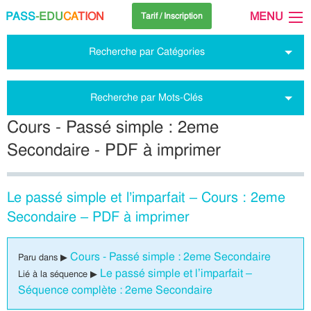
PASS
-EDU
CA
TION
MENU
Tarif / Inscription
Recherche par Catégories
Recherche par Mots-Clés
Cours - Passé simple : 2eme
Secondaire - PDF à imprimer
Le passé simple et l’imparfait – Cours : 2eme
Secondaire – PDF à imprimer
Cours - Passé simple : 2eme Secondaire
Paru dans ▶
Le passé simple et l’imparfait –
Lié à la séquence ▶
Séquence complète : 2eme Secondaire