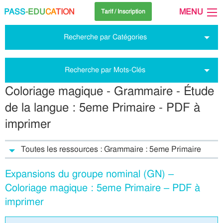
PASS
-EDU
CA
TION
MENU
Tarif / Inscription
Recherche par Catégories
Recherche par Mots-Clés
Coloriage magique - Grammaire - Étude
de la langue : 5eme Primaire - PDF à
imprimer
Toutes les ressources : Grammaire : 5eme Primaire
Expansions du groupe nominal (GN) –
Coloriage magique : 5eme Primaire – PDF à
imprimer