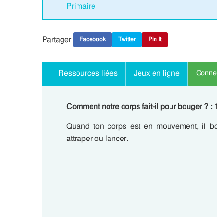
Primaire
Partager
Facebook
Twitter
Pin It
Ressources liées
Jeux en ligne
Connex
Comment notre corps fait-il pour bouger ? :
Quand ton corps est en mouvement, il bou
attraper ou lancer.