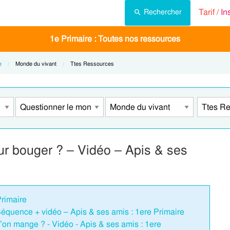
Tarif /
In
Rechercher
1e Primaire : Toutes nos ressources
e
Current:
Monde du vivant
Current:
Ttes Ressources
our bouger ? – Vidéo – Apis & ses
Primaire
équence + vidéo – Apis & ses amis : 1ere Primaire
l’on mange ? - Vidéo - Apis & ses amis : 1ere