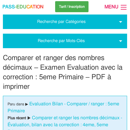
PASS
-EDU
CA
TION
MENU
Tarif / Inscription
Recherche par Catégories
Recherche par Mots-Clés
Comparer et ranger des nombres
décimaux – Examen Evaluation avec la
correction : 5eme Primaire – PDF à
imprimer
Evaluation Bilan - Comparer / ranger : 5eme
Paru dans ▶
Primaire
Comparer et ranger les nombres décimaux -
Plus récent ▶
Évaluation, bilan avec la correction : 4eme, 5eme