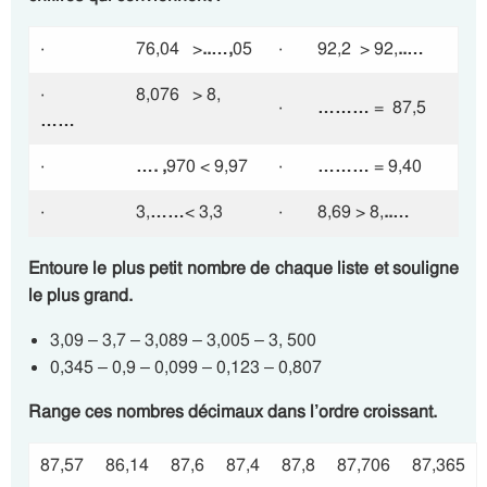
· 76,04 >
..…,
05
· 92,2 > 92,
..…
· 8,076
> 8,
·
………
= 87,5
……
·
…. ,
970 < 9,97
·
………
= 9,40
· 3,
……
< 3,3
· 8,69 > 8,
..…
Entoure le plus petit nombre de chaque liste et souligne
le plus grand.
3,09 – 3,7 – 3,089 – 3,005 – 3, 500
0,345 – 0,9 – 0,099 – 0,123 – 0,807
Range ces nombres décimaux dans l’ordre croissant.
87,57
86,14
87,6
87,4
87,8
87,706
87,365