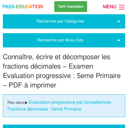
PASS
-EDU
CA
TION
MENU
Tarif / Inscription
Recherche par Catégories
Recherche par Mots-Clés
Connaître, écrire et décomposer les
fractions décimales – Examen
Evaluation progressive : 5eme Primaire
– PDF à imprimer
Evaluation progressive par compétences -
Paru dans ▶
Fractions décimales : 5eme Primaire