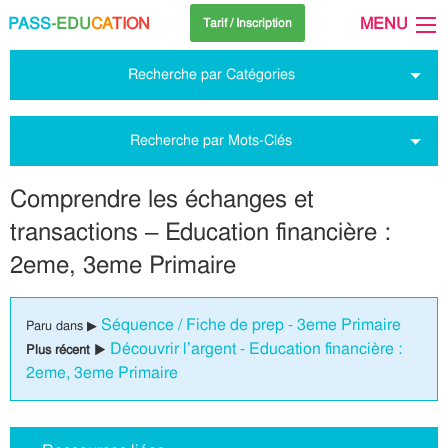
PASS
-EDU
CA
TION
MENU
Tarif / Inscription
Recherche par Catégories
Recherche par Mots-Clés
Comprendre les échanges et
transactions – Education financière :
2eme, 3eme Primaire
Séquence / Fiche de prep - 3eme Primaire
Paru dans ▶
Découvrir l’argent - Education financière :
Plus récent ▶
2eme, 3eme Primaire