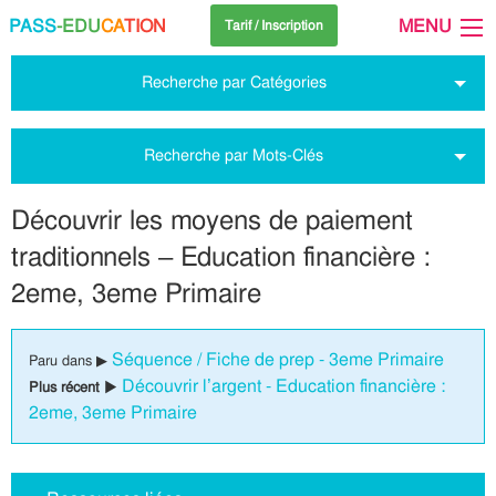
PASS
-EDU
CA
TION
MENU
Tarif / Inscription
Recherche par Catégories
Recherche par Mots-Clés
Découvrir les moyens de paiement
traditionnels – Education financière :
2eme, 3eme Primaire
Séquence / Fiche de prep - 3eme Primaire
Paru dans ▶
Découvrir l’argent - Education financière :
Plus récent ▶
2eme, 3eme Primaire