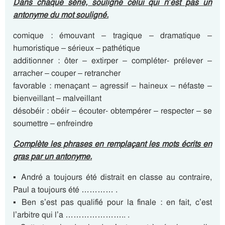
Dans chaque série, souligne celui qui n’est pas un
antonyme du mot souligné.
comique : émouvant – tragique – dramatique –
humoristique – sérieux – pathétique
additionner : ôter – extirper – compléter- prélever –
arracher – couper – retrancher
favorable : menaçant – agressif – haineux – néfaste –
bienveillant – malveillant
désobéir : obéir – écouter- obtempérer – respecter – se
soumettre – enfreindre
Complète les phrases en remplaçant les mots écrits en
gras par un antonyme.
▪ André a toujours été distrait en classe au contraire,
Paul a toujours été ………… .
▪ Ben s’est pas qualifié pour la finale : en fait, c’est
l’arbitre qui l’a ………………….. .