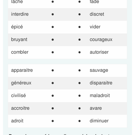
lâche
●
●
fade
interdire
●
●
discret
épicé
●
●
vider
bruyant
●
●
courageux
combler
●
●
autoriser
apparaitre
●
●
sauvage
généreux
●
●
disparaitre
civilisé
●
●
maladroit
accroitre
●
●
avare
adroit
●
●
diminuer