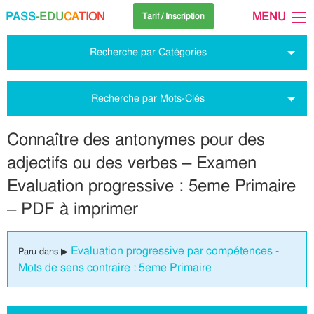
PASS
-EDU
CA
TION
MENU
Tarif / Inscription
Recherche par Catégories
Recherche par Mots-Clés
Connaître des antonymes pour des
adjectifs ou des verbes – Examen
Evaluation progressive : 5eme Primaire
– PDF à imprimer
Evaluation progressive par compétences -
Paru dans ▶
Mots de sens contraire : 5eme Primaire