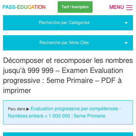
PASS
-EDU
CA
TION
MENU
Tarif / Inscription
Recherche par Catégories
Recherche par Mots-Clés
Décomposer et recomposer les nombres
jusqu’à 999 999 – Examen Evaluation
progressive : 5eme Primaire – PDF à
imprimer
Evaluation progressive par compétences -
Paru dans ▶
Nombres entiers < 1 000 000 : 5eme Primaire