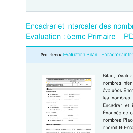
Encadrer et intercaler des nomb
Evaluation : 5eme Primaire – P
Evaluation Bilan - Encadrer / inte
Paru dans ▶
Bilan, évalua
nombres infér
évaluées Enca
les nombres 
Encadrer et 
Énoncés de ce
nombres Place
endroit ❶ Enc