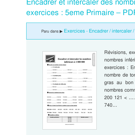
Encadrer et intercaler des nombr
exercices : 5eme Primaire – PD
Exercices - Encadrer / intercaler 
Paru dans ▶
Révisions, ex
nombres infér
exercices : 
nombre de ton
gras au bon
nombres comme
200 121 < …..
740…