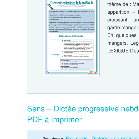
thème de : M
apparition – 
croissant – u
garde-manger 
En quelques 
mangers. Le
LEXIQUE De
Sens – Dictée progressive hebd
PDF à imprimer
Exercices - Dictées progressive
Paru dans ▶