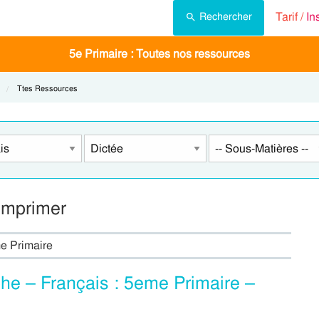
Tarif /
In
Rechercher
5e Primaire : Toutes nos ressources
t:
Current:
Ttes Ressources
imprimer
me Primaire
he – Français : 5eme Primaire –