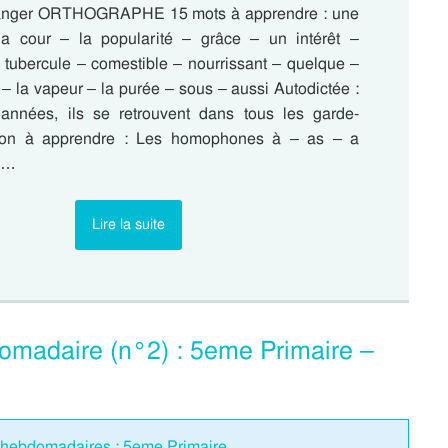
anger ORTHOGRAPHE 15 mots à apprendre : une
la cour – la popularité – grâce – un intérêt –
n tubercule – comestible – nourrissant – quelque –
– la vapeur – la purée – sous – aussi Autodictée :
années, ils se retrouvent dans tous les garde-
çon à apprendre : Les homophones à – as – a
s…
Lire la suite
omadaire (n°2) : 5eme Primaire –
s hebdomadaires : 5eme Primaire