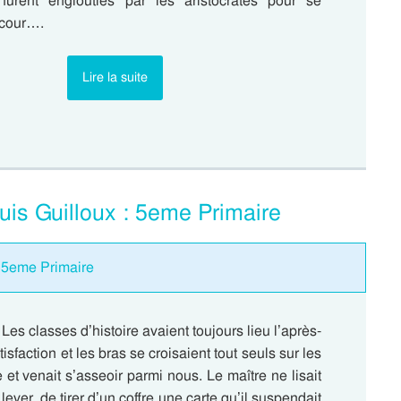
furent englouties par les aristocrates pour se
 cour….
Lire la suite
ouis Guilloux : 5eme Primaire
 : 5eme Primaire
Les classes d’histoire avaient toujours lieu l’après-
isfaction et les bras se croisaient tout seuls sur les
et venait s’asseoir parmi nous. Le maître ne lisait
 se lever, de tirer d’un coffre une carte qu’il suspendait