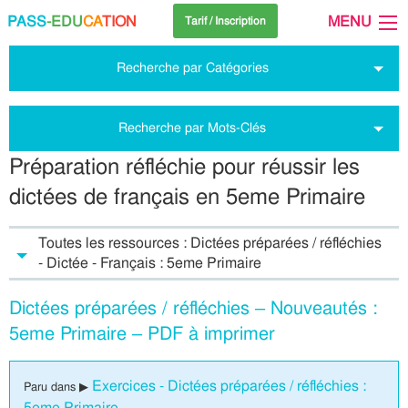
PASS
-EDU
CA
TION
MENU
Tarif / Inscription
Recherche par Catégories
Recherche par Mots-Clés
Préparation réfléchie pour réussir les
dictées de français en 5eme Primaire
Toutes les ressources : Dictées préparées / réfléchies
- Dictée - Français : 5eme Primaire
Dictées préparées / réfléchies – Nouveautés :
5eme Primaire – PDF à imprimer
Exercices - Dictées préparées / réfléchies :
Paru dans ▶
5eme Primaire