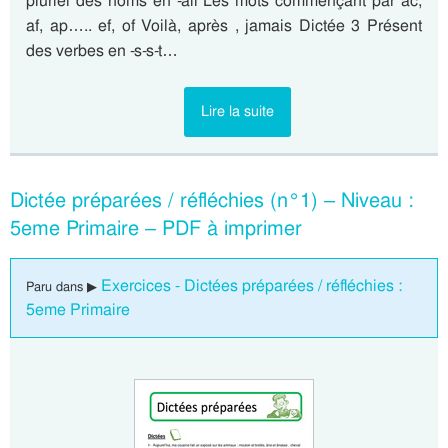
pluriel des noms en -ail Les mots commençant par ac,
af, ap….. ef, of Voilà, après , jamais Dictée 3 Présent
des verbes en -s-s-t…
Lire la suite
Dictée préparées / réfléchies (n°1) – Niveau :
5eme Primaire – PDF à imprimer
Exercices - Dictées préparées / réfléchies :
Paru dans ▶
5eme Primaire