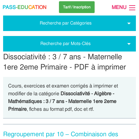
PASS
-EDU
CA
TION
MENU
Tarif / Inscription
Recherche par Catégories
Recherche par Mots-Clés
Dissociativité : 3 / 7 ans - Maternelle
1ere 2eme Primaire - PDF à imprimer
Cours, exercices et examen corrigés à imprimer et
modifier de la catégorie
Dissociativité - Algèbre -
Mathématiques : 3 / 7 ans - Maternelle 1ere 2eme
Primaire
, fiches au format pdf, doc et rtf.
Regroupement par 10 – Combinaison des